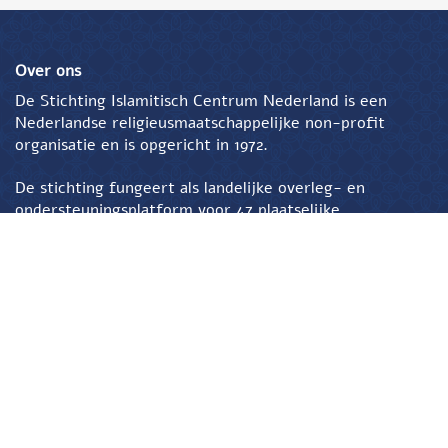
Over ons
De Stichting Islamitisch Centrum Nederland is een
Nederlandse religieusmaatschappelijke non-profit
organisatie en is opgericht in 1972.
De stichting fungeert als landelijke overleg- en
ondersteuningsplatform voor 47 plaatselijke
aangesloten organisaties in Nederland.
Contact
Burgemeester Verderlaan 13
3544 AD Utrecht
T
030 273 40 86
E
info@sicn.nl