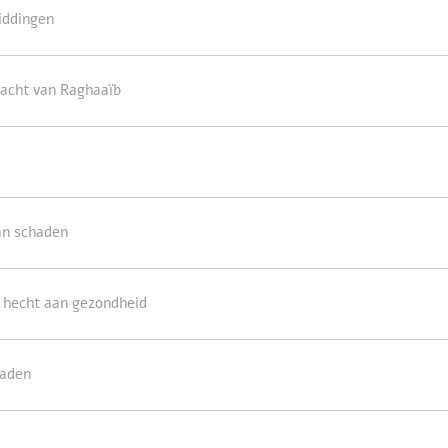
iddingen
acht van Raghaaïb
an schaden
m hecht aan gezondheid
daden