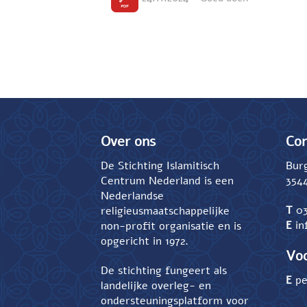
Over ons
Con
De Stichting Islamitisch
Bur
Centrum Nederland is een
354
Nederlandse
T
03
religieusmaatschappelijke
E
in
non-profit organisatie en is
opgericht in 1972.
Voo
De stichting fungeert als
E
pe
landelijke overleg- en
ondersteuningsplatform voor