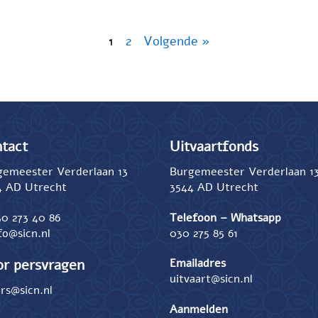
1
2
Volgende »
tact
Uitvaartfonds
gemeester Verderlaan 13
Burgemeester Verderlaan 1
4 AD Utrecht
3544 AD Utrecht
0 273 40 86
Telefoon – Whatsapp
fo@sicn.nl
030 275 85 61
r persvragen
Emailadres
uitvaart@sicn.nl
rs@sicn.nl
Aanmelden