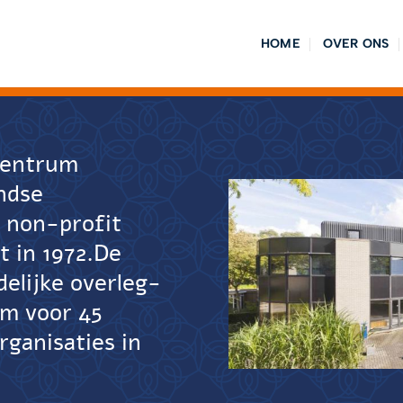
HOME
OVER ONS
 Centrum
ndse
e non-profit
t in 1972.De
delijke overleg-
rm voor 45
rganisaties in