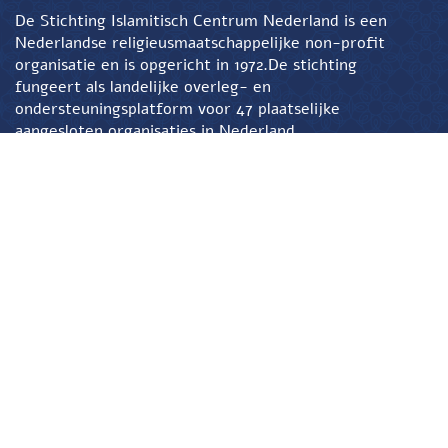
De Stichting Islamitisch Centrum Nederland is een
Nederlandse religieusmaatschappelijke non-profit
organisatie en is opgericht in 1972.De stichting
fungeert als landelijke overleg- en
ondersteuningsplatform voor 47 plaatselijke
aangesloten organisaties in Nederland.
Contact
Burgemeester Verderlaan 13
3544 AD Utrecht
Telefoon – Whatsapp
030 275 85 61
Emailadres
uitvaart@sicn.nl