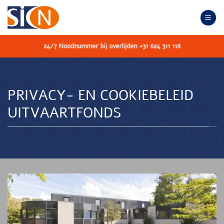
Ga
naar
inhoud
24/7 Noodnummer bij overlijden +31 624 311 118
PRIVACY- EN COOKIEBELEID
UITVAARTFONDS